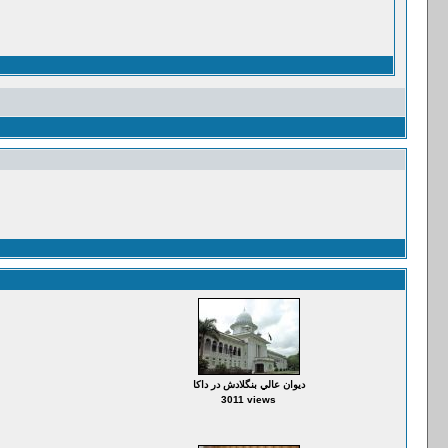
ديوان عالي بنگلادش در داكا
3011 views