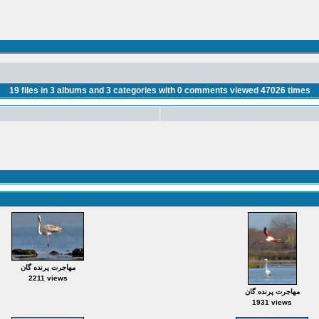
19
files in
3
albums and
3
categories with
0
comments viewed
47026
times
مهاجرت پرنده گان
2211 views
مهاجرت پرنده گان
1931 views