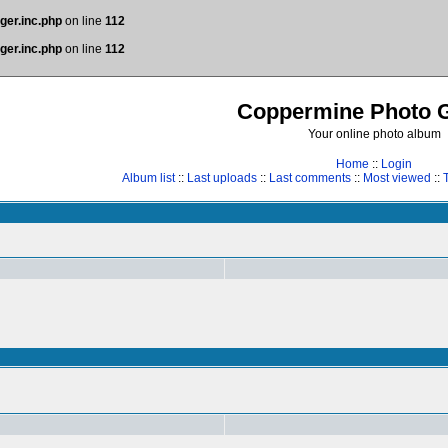
ger.inc.php
on line
112
ger.inc.php
on line
112
Coppermine Photo G
Your online photo album
Home
::
Login
Album list
::
Last uploads
::
Last comments
::
Most viewed
::