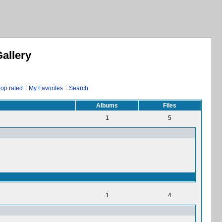
allery
Top rated
::
My Favorites
::
Search
Albums
Files
1
5
1
4